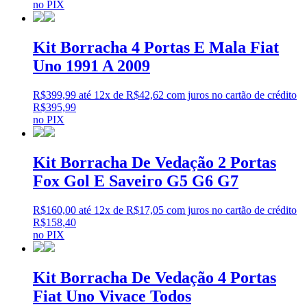
no PIX
Kit Borracha 4 Portas E Mala Fiat
Uno 1991 A 2009
R$
399,99
até 12x de
R$
42,62
com juros no cartão de crédito
R$
395,99
no PIX
Kit Borracha De Vedação 2 Portas
Fox Gol E Saveiro G5 G6 G7
R$
160,00
até 12x de
R$
17,05
com juros no cartão de crédito
R$
158,40
no PIX
Kit Borracha De Vedação 4 Portas
Fiat Uno Vivace Todos