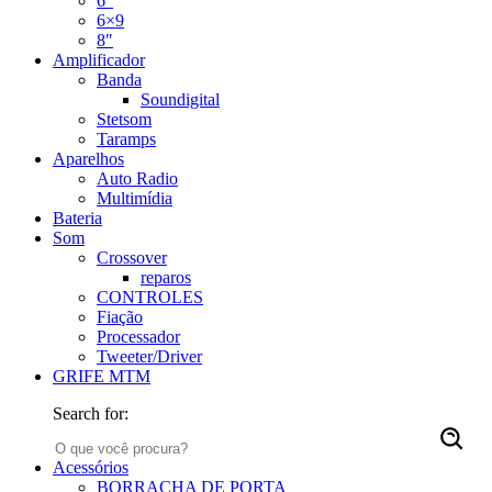
6″
6×9
8″
Amplificador
Banda
Soundigital
Stetsom
Taramps
Aparelhos
Auto Radio
Multimídia
Bateria
Som
Crossover
reparos
CONTROLES
Fiação
Processador
Tweeter/Driver
GRIFE MTM
Search for:
Acessórios
BORRACHA DE PORTA