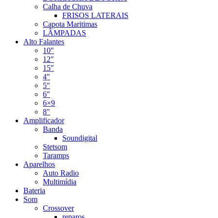
Calha de Chuva
FRISOS LATERAIS
Capota Maritimas
LÂMPADAS
Alto Falantes
10″
12″
15″
4″
5″
6″
6×9
8″
Amplificador
Banda
Soundigital
Stetsom
Taramps
Aparelhos
Auto Radio
Multimídia
Bateria
Som
Crossover
reparos