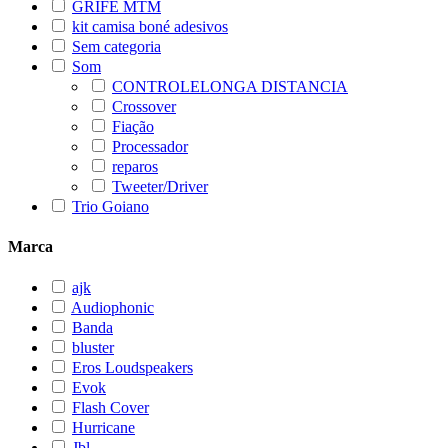
GRIFE MTM
kit camisa boné adesivos
Sem categoria
Som
CONTROLELONGA DISTANCIA
Crossover
Fiação
Processador
reparos
Tweeter/Driver
Trio Goiano
Marca
ajk
Audiophonic
Banda
bluster
Eros Loudspeakers
Evok
Flash Cover
Hurricane
Jbl