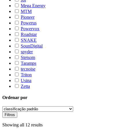
Mega Energy
MTM
Pioneer
Powerus
Powervox
Roadstar
SNAKE
SounDigital
spyder
Stetsom
Taramps
tecnoise
Triton
Usina
Zetta
Ordenar por
Filtros
Showing all 12 results