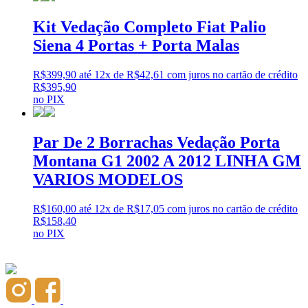
Kit Vedação Completo Fiat Palio
Siena 4 Portas + Porta Malas
R$
399,90
até 12x de
R$
42,61
com juros no cartão de crédito
R$
395,90
no PIX
Par De 2 Borrachas Vedação Porta
Montana G1 2002 A 2012 LINHA GM
VARIOS MODELOS
R$
160,00
até 12x de
R$
17,05
com juros no cartão de crédito
R$
158,40
no PIX