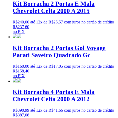
Kit Borracha 2 Portas E Mala
Chevrolet Celta 2000 A 2015
R$
240,00
até 12x de
R$
25,57
com juros no cartão de crédito
R$
237,60
no PIX
Kit Borracha 2 Portas Gol Voyage
Parati Saveiro Quadrado Gc
R$
160,00
até 12x de
R$
17,05
com juros no cartão de crédito
R$
158,40
no PIX
Kit Borracha 4 Portas E Mala
Chevrolet Celta 2000 A 2012
R$
390,99
até 12x de
R$
41,66
com juros no cartão de crédito
R$
387,08