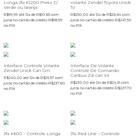
Longa Jfa K1200 Preto C/
Volante Zendel Toyota Unick
Verde ou laranja
To
R$
99,99
até 12x de
R$
10,65
com
R$
250,00
até 12x de
R$
26,64
com
juros no cartão de crédito
R$
98,99
juros no cartão de crédito
R$
247,50
no PIX
no PIX
Interface Controle Volante
Interface De Volante
Zendel Unick Can Gm
Controle De Comando
Canbus Zd-can V4
R$
240,00
até 12x de
R$
25,57
com
R$
230,00
até 12x de
R$
24,51
com
juros no cartão de crédito
R$
237,60
juros no cartão de crédito
R$
227,70
no PIX
no PIX
Jfa K600 – Controle Longa
Jfa Red Line – Controle