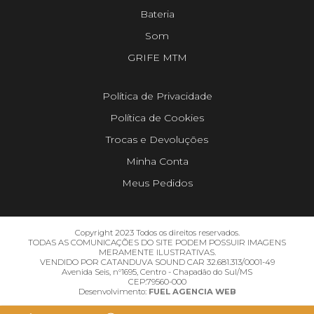
Bateria
Som
GRIFE MTM
Política de Privacidade
Política de Cookies
Trocas e Devoluções
Minha Conta
Meus Pedidos
Copyright 2023 Todos os direitos reservados.
TODAS AS COMUNICAÇÕES DO SITE PODEM POSSUIR IMAGENS
MERAMENTE ILUSTRATIVAS.
VENDIDO POR CATANDUVA SOUND CAR 32.681.313/0001-49
Avenida Seis, n°1695, Centro - Chapadão do Sul/MS
CEP:79560-000
Desenvolvimento:
FUEL AGENCIA WEB