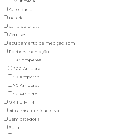
Multimídia
Auto Radio
Bateria
calha de chuva
Camisas
equipamento de medição som
Fonte Alimentação
120 Amperes
200 Amperes
50 Amperes
70 Amperes
90 Amperes
GRIFE MTM
kit camisa boné adesivos
Sem categoria
Som