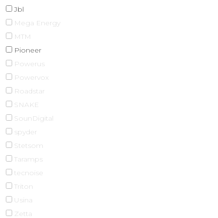
Jbl
Mega Energy
MTM
Pioneer
Powerus
Powervox
Roadstar
SNAKE
SounDigital
spyder
Stetsom
Taramps
tecnoise
Triton
Usina
Zetta