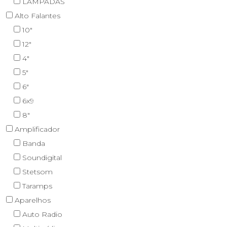
LAMPADAS
Alto Falantes
10"
12"
4"
5"
6"
6x9
8"
Amplificador
Banda
Soundigital
Stetsom
Taramps
Aparelhos
Auto Radio