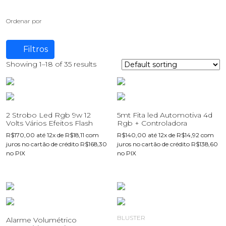
Ordenar por
Filtros
Showing 1–18 of 35 results
2 Strobo Led Rgb 9w 12
5mt Fita led Automotiva 4d
Volts Vários Efeitos Flash
Rgb + Controladora
R$
170,00
até 12x de
R$
18,11
com
R$
140,00
até 12x de
R$
14,92
com
juros no cartão de crédito
R$
168,30
juros no cartão de crédito
R$
138,60
no PIX
no PIX
BLUSTER
Alarme Volumétrico