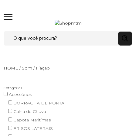
Search
for:
HOME
/
Som
/
Fiação
Categorias
Acessórios
BORRACHA DE PORTA
Calha de Chuva
Capota Maritimas
FRISOS LATERAIS