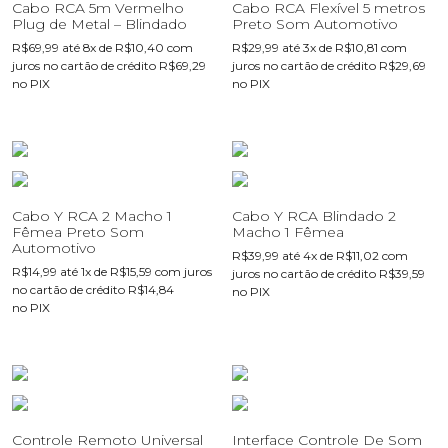
Cabo RCA 5m Vermelho
Cabo RCA Flexível 5 metros
Plug de Metal – Blindado
Preto Som Automotivo
R$
69,99
até 8x de
R$
10,40
com
R$
29,99
até 3x de
R$
10,81
com
juros no cartão de crédito
R$
69,29
juros no cartão de crédito
R$
29,69
no PIX
no PIX
Cabo Y RCA 2 Macho 1
Cabo Y RCA Blindado 2
Fêmea Preto Som
Macho 1 Fêmea
Automotivo
R$
39,99
até 4x de
R$
11,02
com
R$
14,99
até 1x de
R$
15,59
com juros
juros no cartão de crédito
R$
39,59
no cartão de crédito
R$
14,84
no PIX
no PIX
Controle Remoto Universal
Interface Controle De Som