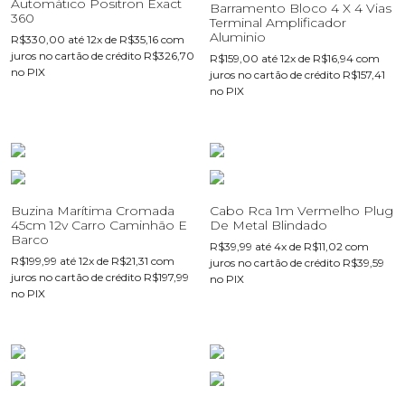
Automático Positron Exact
Barramento Bloco 4 X 4 Vias
360
Terminal Amplificador
Aluminio
R$
330,00
até 12x de
R$
35,16
com
juros no cartão de crédito
R$
326,70
R$
159,00
até 12x de
R$
16,94
com
no PIX
juros no cartão de crédito
R$
157,41
no PIX
Buzina Marítima Cromada
Cabo Rca 1m Vermelho Plug
45cm 12v Carro Caminhão E
De Metal Blindado
Barco
R$
39,99
até 4x de
R$
11,02
com
R$
199,99
até 12x de
R$
21,31
com
juros no cartão de crédito
R$
39,59
juros no cartão de crédito
R$
197,99
no PIX
no PIX