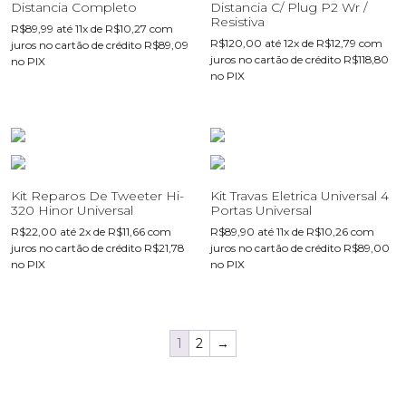
Distancia Completo
Distancia C/ Plug P2 Wr /
Resistiva
R$
89,99
até 11x de
R$
10,27
com
R$
120,00
até 12x de
R$
12,79
com
juros no cartão de crédito
R$
89,09
juros no cartão de crédito
R$
118,80
no PIX
no PIX
Kit Reparos De Tweeter Hi-
Kit Travas Eletrica Universal 4
320 Hinor Universal
Portas Universal
R$
22,00
até 2x de
R$
11,66
com
R$
89,90
até 11x de
R$
10,26
com
juros no cartão de crédito
R$
21,78
juros no cartão de crédito
R$
89,00
no PIX
no PIX
1
2
→