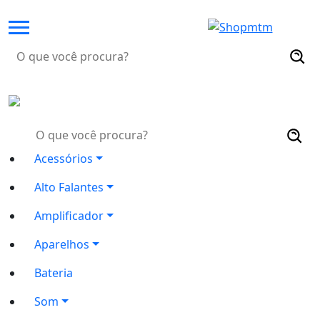
Search
for:
Search
for:
Acessórios
Alto Falantes
Amplificador
Aparelhos
Bateria
Som